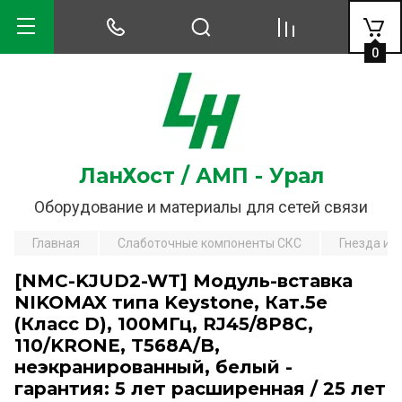
0
ЛанХост / АМП - Урал
Оборудование и материалы для сетей связи
Главная
Слаботочные компоненты СКС
Гнезда и 
[NMC-KJUD2-WT] Модуль-вставка
NIKOMAX типа Keystone, Кат.5е
(Класс D), 100МГц, RJ45/8P8C,
110/KRONE, T568A/B,
неэкранированный, белый -
гарантия: 5 лет расширенная / 25 лет